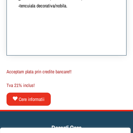
-tencuiala decorativa/nobila.
Acceptam plata prin credite bancare!!
Tva 21% inclus!
Cere informatii
Daconti Casa
Back