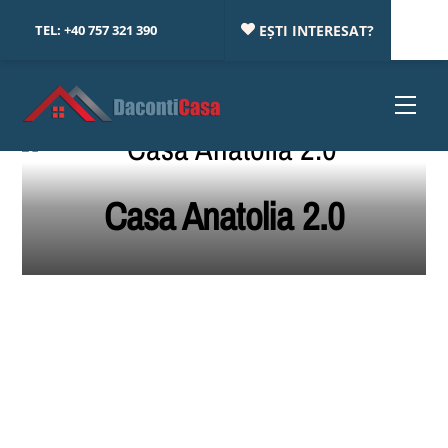
Skip
TEL:
+40 757 321 390
EȘTI INTERESAT?
to
content
Menu
Casa Anatolia 2.0