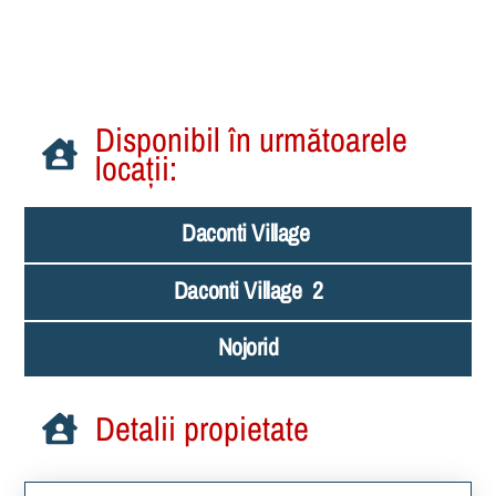
Disponibil în următoarele
locații:
Daconti Village
Daconti Village 2
Nojorid
Detalii propietate