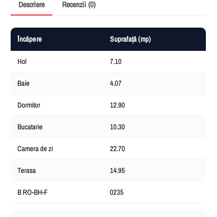
Descriere
Recenzii (0)
Încăpere
Suprafață (mp)
Hol
7.10
Baie
4.07
Dormitor
12.90
Bucatarie
10.30
Camera de zi
22.70
Terasa
14.95
B RO-BH-F
0235