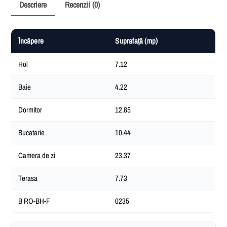
Descriere
Recenzii (0)
Încăpere
Suprafață (mp)
Hol
7.12
Baie
4.22
Dormitor
12.85
Bucatarie
10.44
Camera de zi
23.37
Terasa
7.73
B RO-BH-F
0235